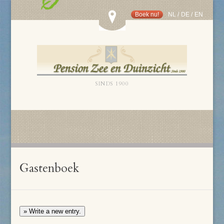
Boek nu!
NL
/
DE
/
EN
SINDS 1900
Gastenboek