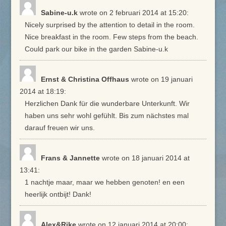
Sabine-u.k
wrote on 2 februari 2014
at 15:20
:
Nicely surprised by the attention to detail in the room.
Nice breakfast in the room. Few steps from the beach.
Could park our bike in the garden Sabine-u.k
Ernst & Christina Offhaus
wrote on 19 januari
2014
at 18:19
:
Herzlichen Dank für die wunderbare Unterkunft. Wir
haben uns sehr wohl gefühlt. Bis zum nächstes mal
darauf freuen wir uns.
Frans & Jannette
wrote on 18 januari 2014
at
13:41
:
1 nachtje maar, maar we hebben genoten! en een
heerlijk ontbijt! Dank!
Alex&Rike
wrote on 12 januari 2014
at 20:00
: