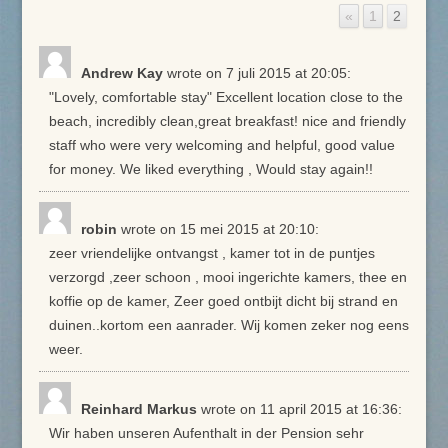
«
1
2
Andrew Kay
wrote on 7 juli 2015
at 20:05
:
"Lovely, comfortable stay" Excellent location close to the
beach, incredibly clean,great breakfast! nice and friendly
staff who were very welcoming and helpful, good value
for money. We liked everything , Would stay again!!
robin
wrote on 15 mei 2015
at 20:10
:
zeer vriendelijke ontvangst , kamer tot in de puntjes
verzorgd ,zeer schoon , mooi ingerichte kamers, thee en
koffie op de kamer, Zeer goed ontbijt dicht bij strand en
duinen..kortom een aanrader. Wij komen zeker nog eens
weer.
Reinhard Markus
wrote on 11 april 2015
at 16:36
:
Wir haben unseren Aufenthalt in der Pension sehr